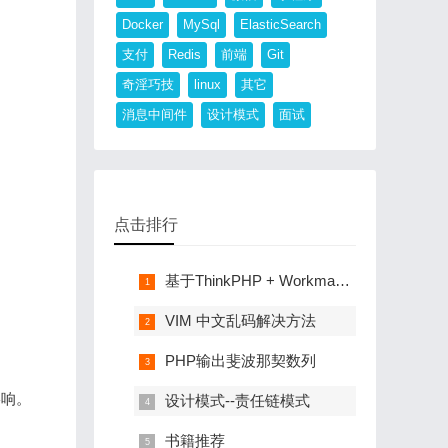
Docker
MySql
ElasticSearch
支付
Redis
前端
Git
奇淫巧技
linux
其它
消息中间件
设计模式
面试
点击排行
基于ThinkPHP + Workman 的 简易 RPC 解决方案
VIM 中文乱码解决方法
PHP输出斐波那契数列
影响。
设计模式--责任链模式
书籍推荐