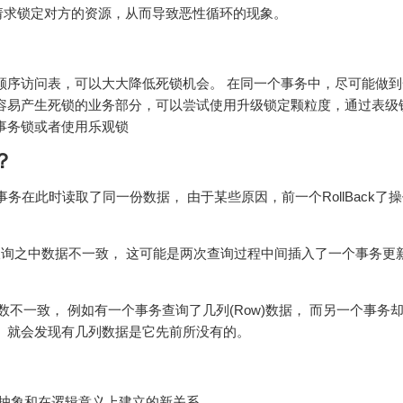
请求锁定对方的资源，从而导致恶性循环的现象。
顺序访问表，可以大大降低死锁机会。 在同一个事务中，尽可能做
容易产生死锁的业务部分，可以尝试使用升级锁定颗粒度，通过表级
事务锁或者使用乐观锁
？
一个事务在此时读取了同一份数据， 由于某些原因，前一个RollBack了
个事务的两次查询之中数据不一致， 这可能是两次查询过程中间插入了一个事务
数据笔数不一致， 例如有一个事务查询了几列(Row)数据， 而另一个事务
 就会发现有几列数据是它先前所没有的。
的抽象和在逻辑意义上建立的新关系。