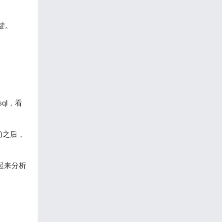
键。
sql，看
数)之后，
一起来分析