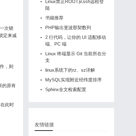
Linux禁止ROOT从ssh远程登
陆
书籍推荐
PHP输出斐波那契数列
到一次锁
锁定来减
2 行代码，让你的 UI 适配移动
端、PC 端
Linux 终端显示 Git 当前所在分
支
操作，则
linux系统下的rz、sz详解
MySQL实现附近经纬度排序
更新的原有
Sphinx全文检索配置
却在此时
友情链接