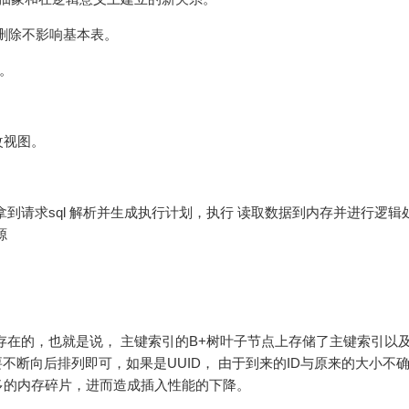
和删除不影响基本表。
。
改视图。
到请求sql 解析并生成执行计划，执行 读取数据到内存并进行逻辑
源
引存在的，也就是说， 主键索引的B+树叶子节点上存储了主键索引以
要不断向后排列即可，如果是UUID， 由于到来的ID与原来的大小不
多的内存碎片，进而造成插入性能的下降。