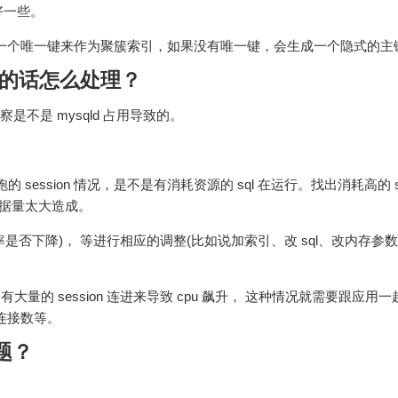
好一些。
选择一个唯一键来作为聚簇索引，如果没有唯一键，会生成一个隐式的主
0%的话怎么处理？
观察是不是 mysqld 占用导致的。
看看里面跑的 session 情况，是不是有消耗资源的 sql 在运行。找出消耗高的 
数据量太大造成。
使用率是否下降)， 等进行相应的调整(比如说加索引、改 sql、改内存参
大量的 session 连进来导致 cpu 飙升， 这种情况就需要跟应用
连接数等。
题？