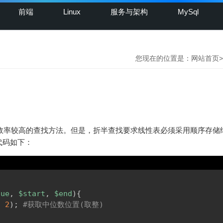
前端
Linux
服务与架构
MySql
您现在的位置是：
网站首页
>
它是一种效率较高的查找方法。但是，折半查找要求线性表必须采用顺序存
代码如下：
lue
,
$start
,
$end
)
{
/
2
)
;
#获取中位数位置(取整)