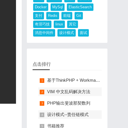
Docker
MySql
ElasticSearch
支付
Redis
前端
Git
奇淫巧技
linux
其它
消息中间件
设计模式
面试
点击排行
基于ThinkPHP + Workman 的 简易 RPC 解决方案
VIM 中文乱码解决方法
PHP输出斐波那契数列
设计模式--责任链模式
书籍推荐