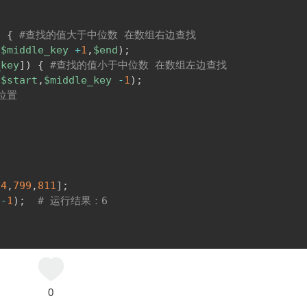
)
{
#查找的值大于中位数 在数组右边查找
,
$middle_key
+
1
,
$end
)
;
_key
]
)
{
#查找的值小于中位数 在数组左边查找
,
$start
,
$middle_key
-
1
)
;
位置
14
,
799
,
811
]
;
)
-
1
)
;
# 运行结果：6
0