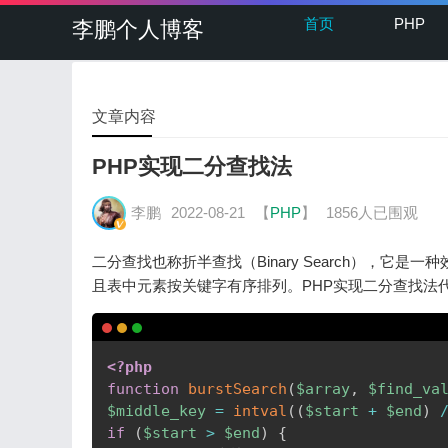
首页
PHP
李鹏个人博客
文章内容
PHP实现二分查找法
李鹏
2022-08-21
【
PHP
】
1856人已围观
二分查找也称折半查找（Binary Search），
且表中元素按关键字有序排列。PHP实现二分查找法
<?php
function
burstSearch
(
$array
,
$find_va
$middle_key
=
intval
(
(
$start
+
$end
)
if
(
$start
>
$end
)
{