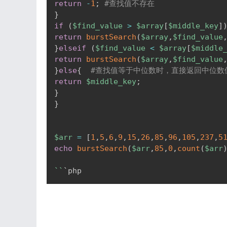
return
-
1
;
#查找值不存在
}
if
(
$find_value
>
$array
[
$middle_key
]
return
burstSearch
(
$array
,
$find_value
}
elseif
(
$find_value
<
$array
[
$middle
return
burstSearch
(
$array
,
$find_value
}
else
{
#查找值等于中位数时，直接返回中位数
return
$middle_key
;
}
}
$arr
=
[
1
,
5
,
6
,
9
,
15
,
26
,
85
,
96
,
105
,
237
,
5
echo
burstSearch
(
$arr
,
85
,
0
,
count
(
$arr
``