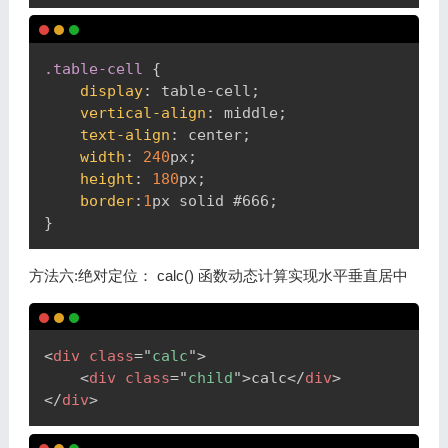
Copy
.table-cell
{
display
:
 table-cell
;
vertical-align
:
 middle
;
text-align
:
 center
;
width
:
240
px
;
height
:
180
px
;
border
:
1
px
 solid 
#666
;
}
方法六:绝对定位： calc() 函数动态计算实现水平垂直居中
Copy
<
div
class
=
"
calc
"
>
<
div
class
=
"
child
"
>
calc
</
div
>
</
div
>