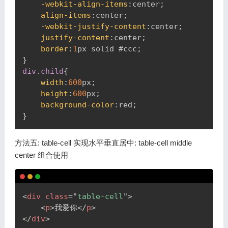
-webkit-align-items
:
center
;
align-items
:
center
;
-webkit-justify-content
:
center
;
justify-content
:
center
;
border
:
1
px
 solid 
#ccc
;
}
div
.child
{
width
:
600
px
;
height
:
600
px
;
background-color
:
red
;
}
方法五: table-cell 实现水平垂直居中: table-cell middle
center 组合使用
Copy
<
div
class
=
"
table-cell
"
>
<
p
>
我爱你
</
p
>
</
div
>