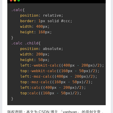
Copy
.calc
{
position
:
 relative
;
border
:
1
px
 solid 
#ccc
;
width
:
400
px
;
height
:
160
px
;
}
.calc
.child
{
position
:
 absolute
;
width
:
200
px
;
height
:
50
px
;
left
:
-webkit-calc
(
(
400
px
-
200
px
)
/
2
)
;
top
:
-webkit-calc
(
(
160
px
-
50
px
)
/
2
)
;
left
:
-moz-calc
(
(
400
px
-
200
px
)
/
2
)
;
top
:
-moz-calc
(
(
160
px
-
50
px
)
/
2
)
;
left
:
calc
(
(
400
px
-
200
px
)
/
2
)
;
top
:
calc
(
(
160
px
-
50
px
)
/
2
)
;
}
版权声明：本文为 CSDN 博主 「yanhyan」 的原创文章，