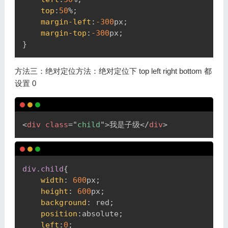
top
:
50
%
;
margin-left
:
-300
px
;
margin-top
:
-300
px
;
}
方法三：绝对定位方法：绝对定位下 top left right bottom 都
设置 0
Copy
<
div
class
=
"
child
"
>
我是子级
</
div
>
Copy
div
.child
{
width
:
600
px
;
height
:
600
px
;
background
:
red
;
position
:
absolute
;
left
:
0
;