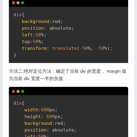
Copy
div
{
background
:
red
;
position
:
 absolute
;
left
:
50
%
;
top
:
50
%
;
transform
:
translate
(
-50
%
,
-50
%
)
;
}
方法二:绝对定位方法：确定了当前 div 的宽度， margin 值
为当前 div 宽度一半的负值
Copy
div
{
width
:
600
px
;
height
:
600
px
;
background
:
red
;
position
:
 absolute
;
left
:
50
%
;