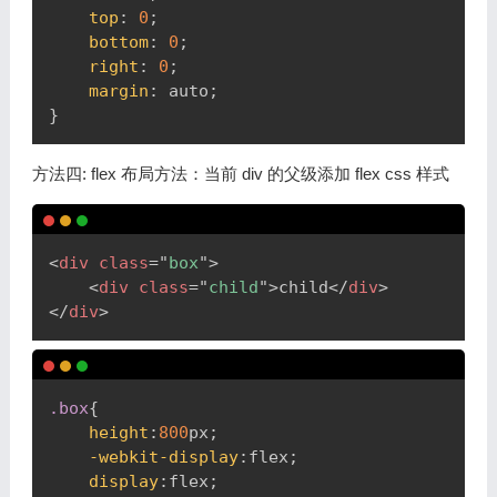
top
:
0
;
bottom
:
0
;
right
:
0
;
margin
:
 auto
;
}
方法四: flex 布局方法：当前 div 的父级添加 flex css 样式
Copy
<
div
class
=
"
box
"
>
<
div
class
=
"
child
"
>
child
</
div
>
</
div
>
Copy
.box
{
height
:
800
px
;
-webkit-display
:
flex
;
display
:
flex
;